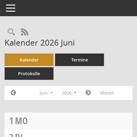
Toggle navigation
Rechercheauswahl
RSS-Feed
Kalender 2026 Juni
Kalender
Termine
Protokolle
Juni
2026
Aktuell
1
MO