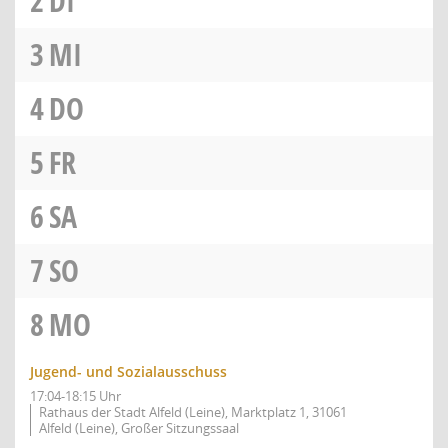
2
DI
3
MI
4
DO
5
FR
6
SA
7
SO
8
MO
Jugend- und Sozialausschuss
17:04-18:15 Uhr
Rathaus der Stadt Alfeld (Leine), Marktplatz 1, 31061
Alfeld (Leine), Großer Sitzungssaal