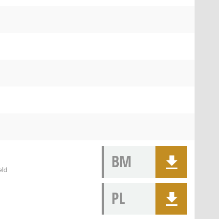
BM
eld
PL