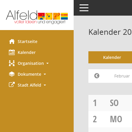
Toggle navigation
Kalender 20
Startseite
Kalender
Kalender
Organisation
Dokumente
Februar
Stadt Alfeld
1
SO
2
MO