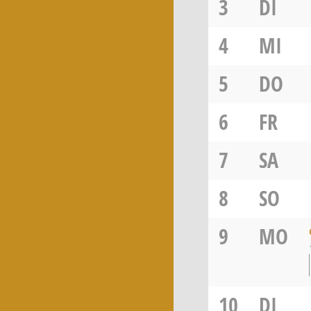
3
DI
4
MI
5
DO
6
FR
7
SA
8
SO
9
MO
10
DI