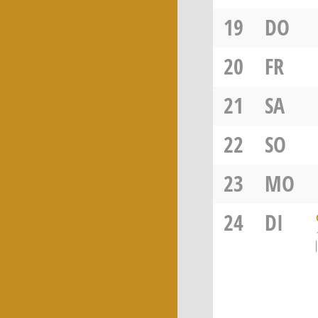
19
DO
20
FR
21
SA
22
SO
23
MO
24
DI