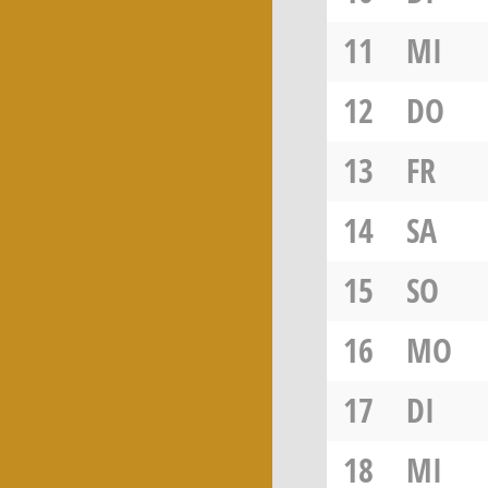
11
MI
12
DO
13
FR
14
SA
15
SO
16
MO
17
DI
18
MI