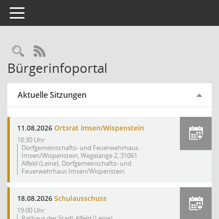
Toggle navigation
Rechercheauswahl
RSS-Feed
Bürgerinfoportal
Aktuelle Sitzungen
11.08.2026
Ortsrat Imsen/Wispenstein
18:30 Uhr
Dorfgemeinschafts- und Feuerwehrhaus
Imsen/Wispenstein, Wegelange 2, 31061
Alfeld (Leine), Dorfgemeinschafts- und
Feuerwehrhaus Imsen/Wispenstein
18.08.2026
Schulausschuss
19:00 Uhr
Rathaus der Stadt Alfeld (Leine),