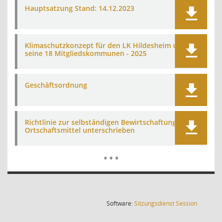
Hauptsatzung Stand: 14.12.2023
Klimaschutzkonzept für den LK Hildesheim und
seine 18 Mitgliedskommunen - 2025
Geschäftsordnung
Richtlinie zur selbständigen Bewirtschaftung der
Ortschaftsmittel unterschrieben
Mehr Dat
…
(Wird in
Software:
Sitzungsdienst
Session