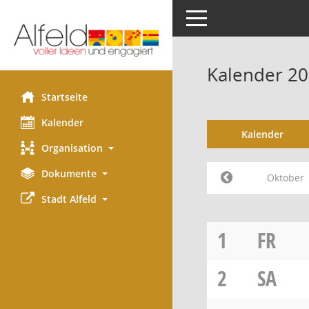
Toggle navigation
Kalender 2
Startseite
Kalender
Kalender
Organisation
Dokumente
Oktober
Stadt Alfeld
1
FR
2
SA