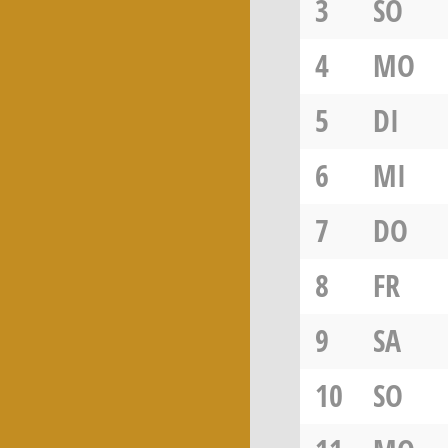
3
SO
4
MO
5
DI
6
MI
7
DO
8
FR
9
SA
10
SO