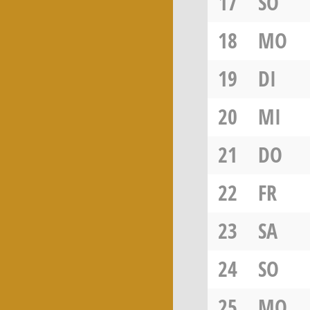
17
SO
18
MO
19
DI
20
MI
21
DO
22
FR
23
SA
24
SO
25
MO