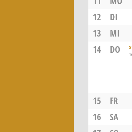
11
MO
12
DI
13
MI
14
DO
S
1
15
FR
16
SA