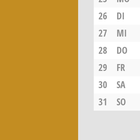
26
DI
27
MI
28
DO
29
FR
30
SA
31
SO