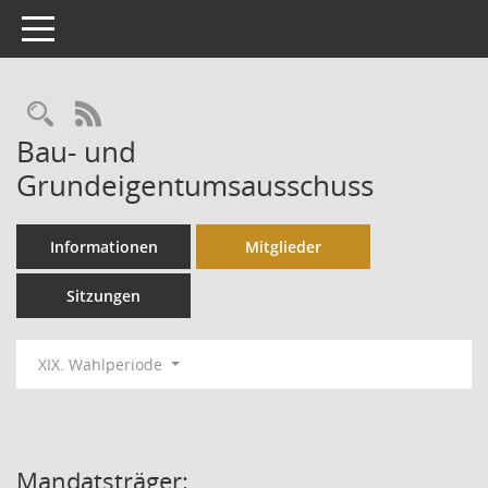
Toggle navigation
Rechercheauswahl
RSS-Feed
Bau- und
Grundeigentumsausschuss
Informationen
Mitglieder
Sitzungen
XIX. Wahlperiode
Mandatsträger: