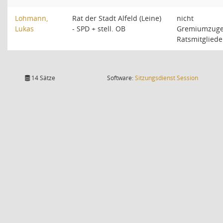
Lohmann,
Rat der Stadt Alfeld (Leine)
nicht
Lukas
- SPD + stell. OB
Gremiumzuge
Ratsmitgliede
(Wird in
14 Sätze
Software:
Sitzungsdienst
Session