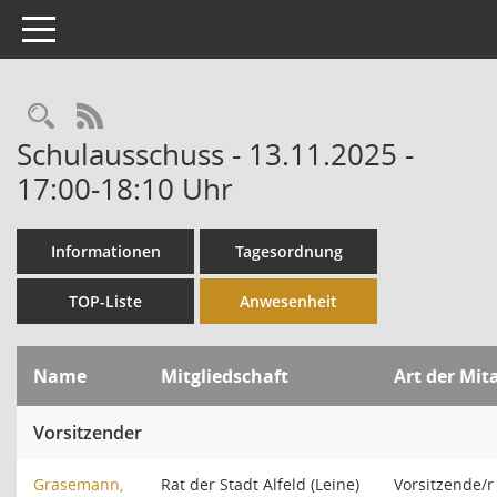
Toggle navigation
Rechercheauswahl
RSS-Feed
Schulausschuss - 13.11.2025 -
17:00-18:10 Uhr
Informationen
Tagesordnung
TOP-Liste
Anwesenheit
Name
Mitgliedschaft
Art der Mit
Vorsitzender
Grasemann,
Rat der Stadt Alfeld (Leine)
Vorsitzende/r