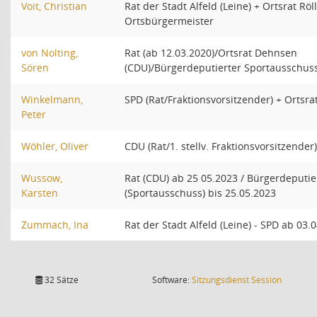
Voit, Christian
Rat der Stadt Alfeld (Leine) + Ortsrat Rö
Ortsbürgermeister
von Nolting,
Rat (ab 12.03.2020)/Ortsrat Dehnsen
Sören
(CDU)/Bürgerdeputierter Sportausschuss
Winkelmann,
SPD (Rat/Fraktionsvorsitzender) + Ortsr
Peter
Wöhler, Oliver
CDU (Rat/1. stellv. Fraktionsvorsitzender
Wussow,
Rat (CDU) ab 25 05.2023 / Bürgerdeputie
Karsten
(Sportausschuss) bis 25.05.2023
Zummach, Ina
Rat der Stadt Alfeld (Leine) - SPD ab 03
(Wird in
32 Sätze
Software:
Sitzungsdienst
Session