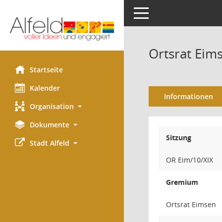
Toggle navigation
Ortsrat Eims
Startseite
Kalender
Informationen
Organisation
Dokumente
Sitzung
Stadt Alfeld
OR Eim/10/XIX
Gremium
Ortsrat Eimsen